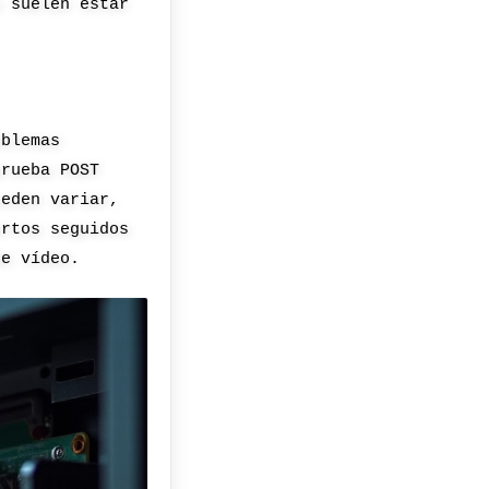
s suelen estar
oblemas
prueba POST
ueden variar,
ortos seguidos
de vídeo.