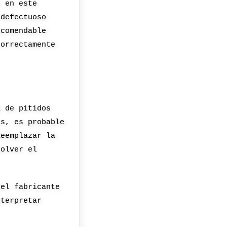
o en este
 defectuoso
ecomendable
correctamente
a de pitidos
os, es probable
Reemplazar la
solver el
del fabricante
nterpretar