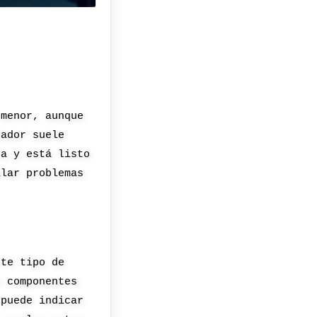
 menor, aunque
nador suele
ta y está listo
alar problemas
ste tipo de
s componentes
 puede indicar